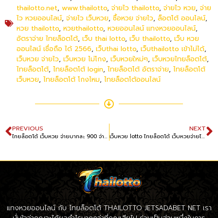
thailotto.net
,
www.thailotto
,
จ่ายไว thailotto
,
จ่ายไว หวย
,
จ่าย
ไว หวยออนไลน์
,
จ่ายไว เว็บหวย
,
ซื้อหวย จ่ายไว
,
ล็อตโต้ ออนไลน์
,
หวย thailotto
,
หวยthailotto
,
หวยออนไลน์ แทงหวยออนไลน์
,
อัตราจ่าย ไทยล็อตโต้
,
เว็บ thai lotto
,
เว็บ thailotto
,
เว็บ หวย
ออนไลน์ เชื่อถือ ได้ 2566
,
เว็บthai lotto
,
เว็บthailotto เข้าไม่ได้
,
เว็บหวย จ่ายไว
,
เว็บหวย ไม่โกง
,
เว็บหวยใหม่ๆ
,
เว็บหวยไทยล็อตโต้
,
ไทยล็อตโต้
,
ไทยล็อตโต้ login
,
ไทยล็อตโต้ อัตราจ่าย
,
ไทยล็อตโต้
เว็บหวย
,
ไทยล็อตโต้ โกงไหม
,
ไทยล็อตโต้ออนไลน์
PREVIOUS
NEXT
ไทยล็อตโต้ เว็บหวย จ่ายบาทละ 900 จ่ายจริง
เว็บหวย lotto ไทยล็อตโต้ เว็บหวยจ่ายไวสุดๆ
แทงหวยออนไลน์ กับ ไทยล็อตโต้ THAILOTTO JETSADABET NET เรา