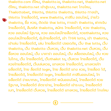
thailotto.com ดีไหม
,
thailotto.io
,
thailotto.net
,
thailotto.net
ดีไหม
,
thailotto.net เข้าสู่ระบบ
,
thailotto.net โกงไหม
,
Thailottobet
,
thlotto
,
thlotto thailotto
,
thlotto ทางเข้า
,
thlotto ไทยล็อตโต้
,
www.thailotto
,
คาสิโน ออนไลน์
,
จ่ายไว
thailotto
,
ซื้อ หวย
,
ติดต่อ thai lotto
,
ทางเข้า thailotto
,
ฝากเงิน
ไทยล็อตโต้
,
ลืมรหัส thailotto
,
สมัคร ไทยล็อตโต้
,
หวย thailotto
,
หวย ออนไลน์ รัฐบาล
,
หวย ออนไลน์ไทยล็อตโต้
,
หวยthailotto
,
หวย
ออนไลน์ไทยล็อตโต้
,
หุ้นไทยล็อตโต้
,
เข้า THAI lotto
,
เข้า thailotto
,
เข้าเล่น ไทยล็อตโต้
,
เล่น ไทยล็อตโต้ ปลอดภัย
,
เว็บ thai lotto
,
เว็บ
thailotto
,
เว็บ thailotto เว็บหวย
,
เว็บ thailotto.net เว็บหวย
,
เว็บ
ซื้อหวย ออนไลน์
,
เว็บ บาคาร่า ออนไลน์
,
เว็บ สล็อตอนไลน์
,
เว็บ หวย
ไม่โกง
,
เว็บ ไทยล็อตโต้
,
เว็บthailot to
,
เว็บหวย ไทยล็อตโต้
,
เว็บ
หวยไทยล็อตโต้
,
เว็บเล่นหวย
,
แทงหวย ไทยล็อตโต้
,
แทงหวยไท
ยล็อตโต้
,
ไทย ล็อตโต้ login
,
ไทย ล็อตโต้ แทง หวย
,
ไทยล็อต โต้
,
ไทยล็อตโต้
,
ไทยล็อตโต้ login
,
ไทยล็อตโต้ คาสิโนออนไลน์
,
ไท
ยล็อตโต้ จ่ายบาทละ
,
ไทยล็อตโต้ พนันออนไลน์
,
ไทยล็อตโต้ หวย
รัฐบาล
,
ไทยล็อตโต้ อัตราจ่าย
,
ไทยล็อตโต้ เข้าระบบ
,
ไทยล็อตโต้
เบท
,
ไทยล็อตโต้ เว็บหวย
,
ไทยล็อตโต้ แทงหวย
,
ไทยล็อตโต้ โกงไหม