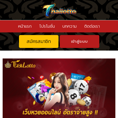
หน้าแรก
โปรโมชั่น
บทความ
ติดต่อเรา
สมัครสมาชิก
เข้าสู่ระบบ