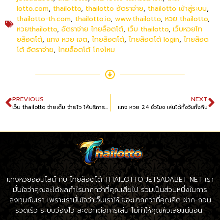
lotto.com
,
thailotto
,
thailotto อัตราจ่าย
,
thailotto เข้าสู่ระบบ
,
thailotto-th.com
,
thailotto.io
,
www.thailotto
,
หวย thailotto
,
หวยthailotto
,
อัตราจ่าย ไทยล็อตโต้
,
เว็บ thailotto
,
เว็บหวยไท
ยล็อตโต้
,
แทง หวย เจต
,
ไทยล็อตโต้
,
ไทยล็อตโต้ login
,
ไทยล็อต
โต้ อัตราจ่าย
,
ไทยล็อตโต้ โกงไหม
PREVIOUS
NEXT
เว็บ thailotto จ่ายเต็ม จ่ายไว ให้บริการมายาวนาน
แทง หวย 24 ชั่วโมง เล่นได้ทั้งวันทั้งคืน
แทงหวยออนไลน์ กับ ไทยล็อตโต้ THAILOTTO JETSADABET NET เรา
มั่นใจว่าคุณจะได้ผลกำไรมากกว่าที่คุณเสียไป ร่วมเป็นส่วนหนึ่งในการ
ลงทุนกับเรา เพราะเรามั่นใจว่าเว็บเราให้เยอะมากกว่าที่คุณคิด ฝาก-ถอน
รวดเร็ว ระบบว่องไว สะดวกต่อการเล่น ไม่ทำให้คุณหัวเสียแน่นอน