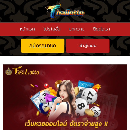
หน้าแรก
โปรโมชั่น
บทความ
ติดต่อเรา
สมัครสมาชิก
เข้าสู่ระบบ