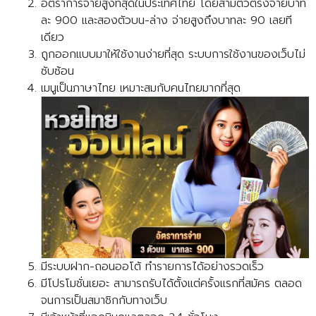
อัตราการจ่ายสูงที่สุดในประเทศไทย โดยสามตัวตรงจ่ายบาท
ละ 900 และสองตัวบน-ล่าง จ่ายสูงถึงบาทละ 90 เลยที
เดียว
ถูกออกแบบมาให้ใช้งานง่ายที่สุด ระบบการใช้งานของเว็บไม่
ซับซ้อน
เมนูเป็นภาษาไทย เหมาะสมกับคนไทยมากที่สุด
มีระบบฝาก-ถอนออโต้ ทำรายการได้อย่างรวดเร็ว
มีโปรโมชั่นเยอะ สามารถรับได้ตั้งแต่ครั้งแรกที่สมัคร ตลอด
จนการเป็นสมาชิกกับทางเว็บ