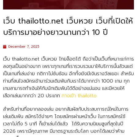
เว็บ thailotto.net เว็บหวย เว็บที่เปิดให้
บริการมาอย่างยาวนานกว่า 10 ปี
December 7, 2025
เว็บ thailotto.net เว็บหวย
ไทยล็อตโต้ ถือว่าเป็นเว็บที่เหมาะแก่การ
ลงทุนเป็นอย่างมาก เพราะทุกเกมที่เรารวบรวมมาให้บริการนั้นล้วนแต่
เป็นเกมที่เล่นง่าย กติกาไม่ซับซ้อน อีกทั้งยังมีเงินรางวัลเยอะ สำหรับ
ท่านที่สนใจสมัครเข้ามาร่วมเดิมพันกับเราได้มากกว่า 1000 เกม ทุก
เกมสามารถทำเงินให้กับนักเดิมพันได้ดีอย่างแน่นอน และมีหวยให้
เลือกเล่นมากกว่า 20 ประเภท
ทางเข้า thailotto
สำหรับท่านที่อยากลองเล่น อยากสัมผัสกับประสบการณ์ใหม่ในการ
เล่นเดิมพัน สมัครได้ง่ายๆ โดยสมัครผ่านหน้าเว็บ ในการสมัครใช้
เวลาไม่ถึง 5 นาที ก็เข้าเล่นได้แล้ว ได้รับความนิยมสูงที่สุดในปี
2026 เพราะมีคุณภาพ มีมาตรฐานระดับโลก บอกได้เลยว่าห้าม