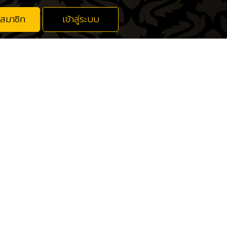
สมาชิก
เข้าสู่ระบบ