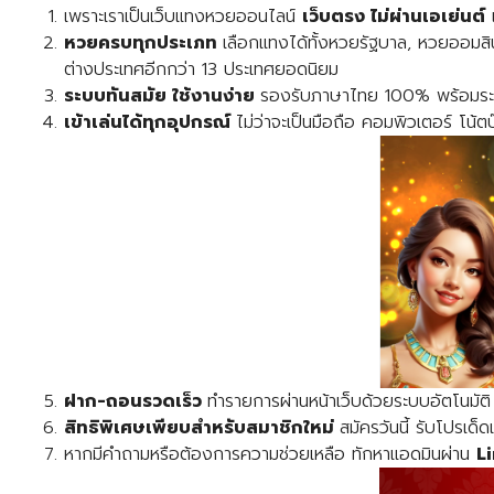
เพราะเราเป็นเว็บแทงหวยออนไลน์
เว็บตรง ไม่ผ่านเอเย่นต์
เ
หวยครบทุกประเภท
เลือกแทงได้ทั้งหวยรัฐบาล, หวยออมสิ
ต่างประเทศอีกกว่า 13 ประเทศยอดนิยม
ระบบทันสมัย ใช้งานง่าย
รองรับภาษาไทย 100% พร้อมระบบป
เข้าเล่นได้ทุกอุปกรณ์
ไม่ว่าจะเป็นมือถือ คอมพิวเตอร์ โน้ต
ฝาก-ถอนรวดเร็ว
ทำรายการผ่านหน้าเว็บด้วยระบบอัตโนมัต
สิทธิพิเศษเพียบสำหรับสมาชิกใหม่
สมัครวันนี้ รับโปรเด
หากมีคำถามหรือต้องการความช่วยเหลือ ทักหาแอดมินผ่าน
L