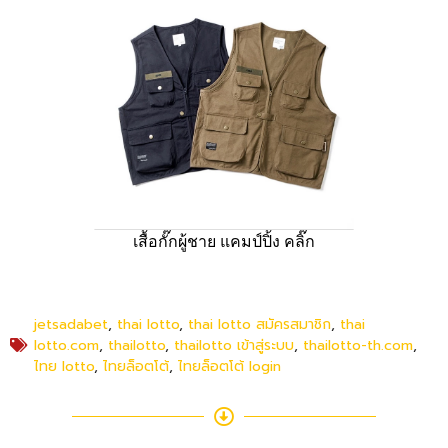
เสื้อกั๊กผู้ชาย แคมป์ปิ้ง คลิ๊ก
jetsadabet
,
thai lotto
,
thai lotto สมัครสมาชิก
,
thai
lotto.com
,
thailotto
,
thailotto เข้าสู่ระบบ
,
thailotto-th.com
,
ไทย lotto
,
ไทยล็อตโต้
,
ไทยล็อตโต้ login