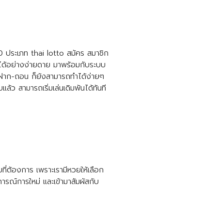
0 ประเภท thai lotto สมัคร สมาชิก
่นได้อย่างง่ายดาย มาพร้อมกับระบบ
รม ฝาก-ถอน ก็ยังสามารถทำได้ง่ายๆ
ล้ว สามารถเริ่มเล่นเดิมพันได้ทันที
ยที่ต้องการ เพราะเรามีหวยให้เลือก
ารณ์การใหม่ และเข้ามาสัมผัสกับ