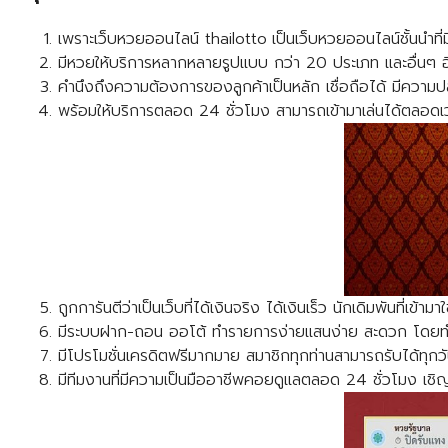
เพราะเว็บหวยออนไลน์ thailotto
เป็นเว็บหวยออนไลน์ชั้นนำท
มีหวยให้บริการหลากหลายรูปแบบ กว่า 20 ประเภท และอื่นๆ 
คำนึงถึงความต้องการของลูกค้าเป็นหลัก เชื่อถือได้ มีคว
พร้อมให้บริการตลอด 24 ชั่วโมง สามารถเข้ามาเล่นได้ตลอดเ
ถูกการันตีว่าเป็นเว็บที่ได้เงินจริง ได้เงินเร็ว นักเดิมพันที่เข้าม
มีระบบฝาก-ถอน ออโต้ ทำรายการง่ายแสนง่าย สะดวก โดยทำราย
มีโปรโมชั่นเครดิตฟรีมากมาย สมาชิกทุกท่านสามารถรับได้ทุกว
มีทีมงานที่มีความเป็นมืออาชีพคอยดูแลตลอด 24 ชั่วโมง เชิญมา