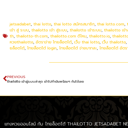
jetsadabet
,
thai lotto
,
thai lotto สมัครสมาชิก
,
thai lotto.com
,
เข้า สู่ ระบบ
,
thailotto เข้า สู่ระบบ
,
thailotto เข้าระบบ
,
thailotto เข้า
th
,
thailotto-th.com
,
thailotto.com ดีไหม
,
thailotto.io
,
thailott
หวยthailotto
,
อัตราจ่าย ไทยล็อตโต้
,
เว็บ thai lotto
,
เว็บ thailotto
ยล็อตโต้
,
ไทยล็อตโต้ login
,
ไทยล็อตโต้ จ่ายบาทละ
,
ไทยล็อตโต้ อัตร
PREVIOUS
thailotto เข้าสู่ระบบล่าสุด เข้าไปทำเงินพร้อมๆ กันได้เลย
แทงหวยออนไลน์ กับ ไทยล็อตโต้ THAILOTTO JETSADABET NET เรามั่