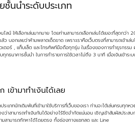
วยชั้นนำระดับประเภท
ลน์ ให้เลือกเล่นมากมาย โดยท่านสามารถเลือกเล่นได้เยอะที่สุดกว่า 2
ยู่แล้ว บอกเลยว่าห้ามพลาดเด็ดขาด เพราะเราคือเว็บตรงที่สามารถเข้าเล
ิวเตอร์ , แท็บเล็ต และโทรศัพท์มือถือทุกรุ่น ในเรื่องของการทำธุรกร
บทุกธนาคารชั้นนำ ในการทำรายการใช้เวลาไม่ถึง 3 นาที เมื่อเงินเข้าระบบแ
ก เข้ามาทำเงินได้เลย
ประเภทนักเดิมพันที่เข้ามาใช้บริการที่เว็บของเรา ท่านจะได้เล่นครบทุกหว
่าสามารถทำเงินกันได้อย่างไร้ขีดจำกัดแน่นอน เชิญเข้าสัมผัสประสบก
ตามสามารถทักหาได้โดยตรง ทั้งช่องทางแชทสด และ Line