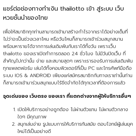
แชร์ต่อช่องทางทำเงิน thailotto เข้า สู่ระบบ เว็บ
หวยชั้นนำของไทย
เพื่อให้สมาชิกทุกท่านสามารถเข้ามาสร้างกำไรจากเราได้อย่างเต็มที่
ไม่ว่าจะเป็นช่วงเวลาไหน หรือวันไหนก็สามารถเข้าร่วมสนุกสนาน
พร้อมหารายได้จากการเล่นเดิมพันกับเราได้ทั้งวัน เพราะเว็บ
thailotto ของเราเปิดทำการตลอด 24 ชั่วโมง ไม่มีวันปิดเว็บ ที่
สำคัญไปกว่านั้น ง่าย และสบายสุดๆ เพราะเรารองรับการเล่นเดิมพัน
ทุกแพลตฟอร์ม เล่นได้ทั้งคอมพิวเตอร์ที่เป็น PC และโทรศัพท์มือถือ
ระบบ IOS & ANDROID เพียงแค่สมัครสมาชิกกับทางเราเท่านั้นท่าน
ก็สามารถเข้ามาร่วมสนุกแบบไร้ขีดจำกัดได้ทุกเวลาที่ต้องการแล้ว
จุดเด่นของ เว็บตรง ของเรา ที่แตกต่างจากผู้ให้บริการอื่นๆ
เปิดให้บริการอย่างถูกต้อง ไม่ผ่านตัวแทน ไม่ผานตัวกลาง
ใดๆ มีคุณภาพ
สนุกเล่นง่าย รูปแบบการให้บริการทันสมัย ตอบโจทย์ผู้เล่นยุค
ใหม่ได้เป็นอย่างดี